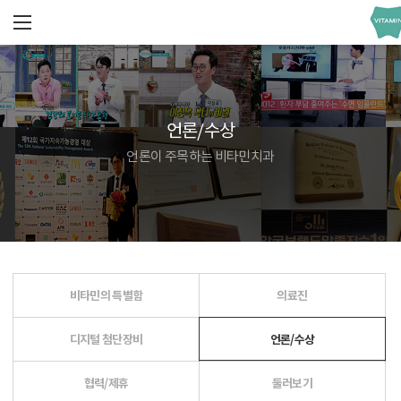
언론/수상
언론이 주목하는 비타민치과
비타민의 특별함
의료진
디지털 첨단장비
언론/수상
협력/제휴
둘러보기