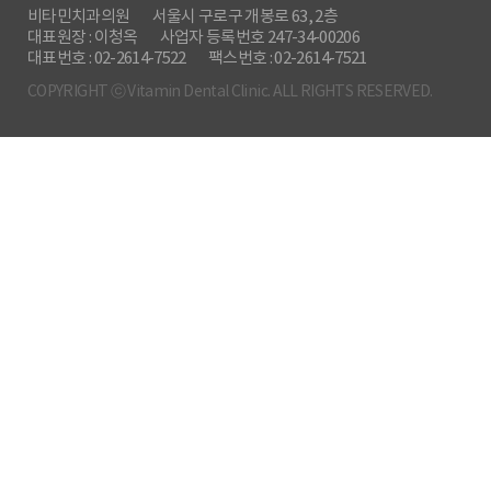
비타민치과의원
서울시 구로구 개봉로 63, 2층
대표원장 : 이청옥
사업자 등록번호 247-34-00206
대표번호 : 02-2614-7522
팩스번호 : 02-2614-7521
COPYRIGHT ⓒ Vitamin Dental Clinic. ALL RIGHTS RESERVED.