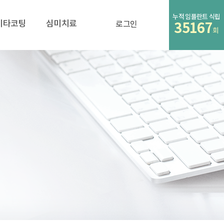
누적 임플란트 식립
비타코팅
심미치료
로그인
35167
회