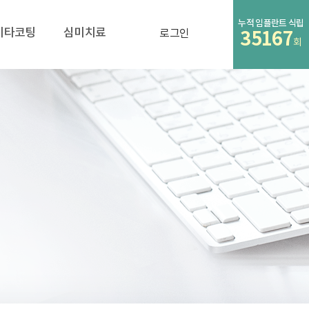
누적 임플란트 식립
비타코팅
심미치료
로그인
14180
회