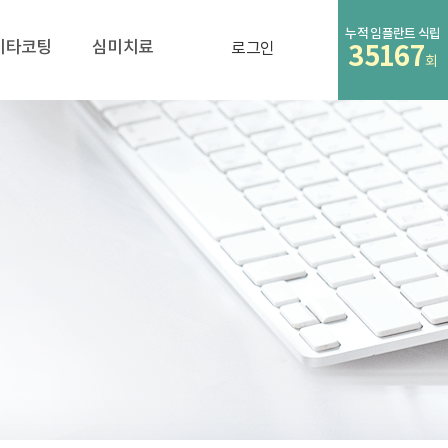
누적 임플란트 식립
비타코팅
심미치료
로그인
35167
회