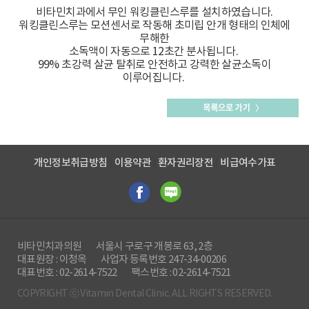
비타민치과에서 무인 워킹클린스루를 설치하였습니다.
워킹클린스루는 모션센서로 작동해 초미립 안개 형태의 인체에
무해한
소독액이 자동으로 12초간 분사됩니다.
99% 초강력 살균 탈취로 안전하고 강력한 살균소독이
이루어집니다.
개인정보취급방침
이용약관
환자권리장전
비급여수가표
비타민치과의원
서울시 구로구 개봉로 63, 2층
대표원장 : 이청옥
사업자 등록번호 247-34-00206
대표번호 : 02-2614-7522
팩스번호 : 02-2614-7521
COPYRIGHT ⓒ Vitamin Dental Clinic. ALL RIGHTS RESERVED.