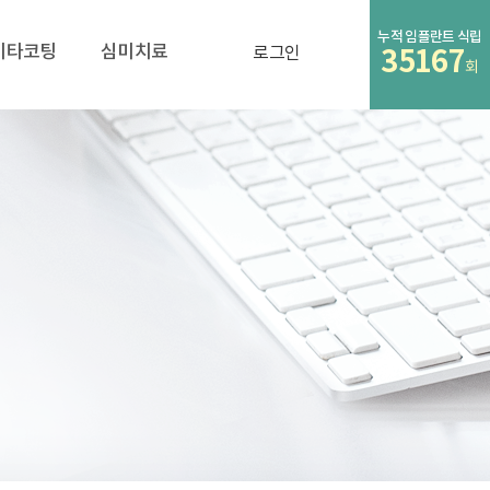
누적 임플란트 식립
비타코팅
심미치료
로그인
35167
회