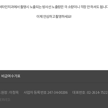
비타민치과에서 촬영시 노출되는 방사선 노출량은 극 소량이니 걱정 안 하셔도 됩니다
이제 안심하고 촬영하세요!
비급여수가표
원장 : 이청옥
사업자 등록번호 247-34-00206
대표번호 : 02-2614-7522
SERVED.