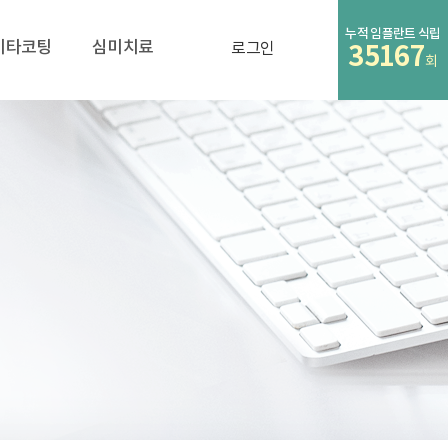
누적 임플란트 식립
비타코팅
심미치료
로그인
35167
회