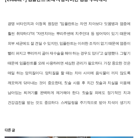
광명 비타민치과 이청옥 원장은 “임플란트는 자연 치아보다 잇몸병과 염증에
훨씬 취약하다”며 “자연치아는 뿌리주변에 치주인대 등 방어막이 있기 때문에
외부 세균에도 잘 견딜 수 있지만, 임플란트는 이러한 조직이 없기 때문에 염증이
빨리 퍼지고 뿌리까지 곪아 재수술을 해야 하는 경우도 있다”고 설명했다.
그렇기
때문에 임플란트를 오래 사용하려면 세심한 관리가 필요하다. 가장 중요한 것은
매일 하는 양치질이다. 양치질을 할 때는 치아 사이에 음식물이 끼지 않도록
깨끗하게 닦아내는 것이 중요한데, 칫솔 사용 후 치간 칫솔과 치실을 이용해
남아있는 찌꺼기를 완벽하게 제거해야 한다.
칫솔질 외에도 정기적인 치과
건강검진을 받는 것도 중요하다. 스케일링을 주기적으로 받아 치석이 생기지
않도록 하고, 보철물의 상태를 확인해야 한다. 마모된 부분이나 깨진 부분이
생기면 그 틈으로 염증을 일으키는 세균이 번식할 수 있기 때문에 전문의에게
다른 글
정기적인 관리를 받고, 잇몸과 잇몸뼈의 건강도 체크하는 것이 좋다.
이청옥