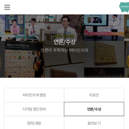
언론/수상
언론이 주목하는 비타민치과
비타민의 특별함
의료진
디지털 첨단장비
언론/수상
협력/제휴
둘러보기