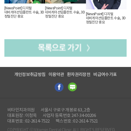
[NewsPoint] 디지털
[NewsPoint] 디지털
3차원 영상 장비를 활용해 육안으로 파악하기 어려운 치아의 깊숙한 부위
네비게이션임플란트 수술, 3D
네비게이션임플란트 수술, 3D
[NewsPoint] 디지털
와 잇몸 뼈를 분석한 뒤 정교하고 안전성 높은 위치, 각도로 식립이 진행
정밀진단 중요
정밀진단 중요
네비게이션임플란트 수술, 3D
됩니다. 3D-CT와 3D 구강스캐너, X-
정밀진단 중요
ray, 첨단 미세현미경 등 다양한 진단 장비를 갖춘
치과를 선택해야 성공률을 높임과 동시에 심미적으로도 우수한 결과를 볼
수 있으며 3차원 컴퓨터를 통한 네비게이션 원데이 임플란트는 모의수술
이 진행되기 때문에 신체적인 부담을 줄이고 기대수명을 늘릴 수 있습니
다.
또한 3D-
CT 컴퓨터상으로 구현하여 정확한 픽스쳐의 식립 방향 위치, 각도를 정할
수 있으며 해부학적인 위험성을 피해 맞춤 수술 계획을 수립할 수 있습니
개인정보취급방침
이용약관
환자권리장전
비급여수가표
다. 일반 임플란트수술보다 수술 후 부기나 통증, 출혈이 적어 회복 기간
을 줄일 수 있으며 디지털 시술로 치아와 잇몸, 뼈의 구조를 정밀히 파악
한 뒤 보철물을 디자인하며 최적의 장소에 보철물을 심을 수 있습니다.
비타민치과의원
서울시 구로구 개봉로 63, 2층
대표원장 : 이청옥
사업자 등록번호 247-34-00206
대표번호 : 02-2614-7522
팩스번호 : 02-2614-7521
COPYRIGHT ⓒ Vitamin Dental Clinic. ALL RIGHTS RESERVED.