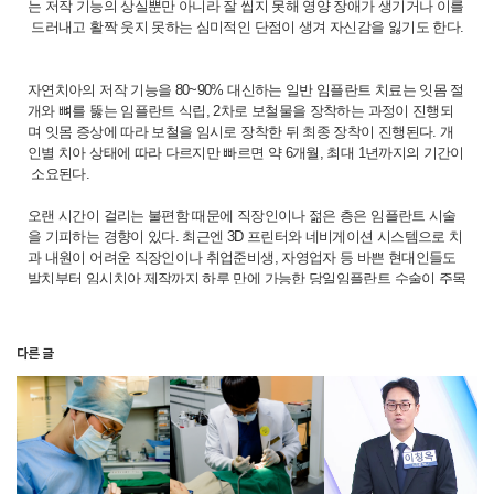
는 저작 기능의 상실뿐만 아니라 잘 씹지 못해 영양 장애가 생기거나 이를
드러내고 활짝 웃지 못하는 심미적인 단점이 생겨 자신감을 잃기도 한다.
자연치아의 저작 기능을 80~90% 대신하는 일반 임플란트 치료는 잇몸 절
개와 뼈를 뚫는 임플란트 식립, 2차로 보철물을 장착하는 과정이 진행되
며 잇몸 증상에 따라 보철을 임시로 장착한 뒤 최종 장착이 진행된다. 개
인별 치아 상태에 따라 다르지만 빠르면 약 6개월, 최대 1년까지의 기간이
소요된다.
오랜 시간이 걸리는 불편함 때문에 직장인이나 젊은 층은 임플란트 시술
을 기피하는 경향이 있다. 최근엔 3D 프린터와 네비게이션 시스템으로 치
과 내원이 어려운 직장인이나 취업준비생, 자영업자 등 바쁜 현대인들도
발치부터 임시치아 제작까지 하루 만에 가능한 당일임플란트 수술이 주목
받고 있다. 구로 비타민치과의원 전문의 이청옥 대표원장과 함께한 인터
뷰를 통해 네비게이션임플란트가 가능한 조건에 대해 알아보았다.
다른 글
Q. 3D 내비게이션 임플란트란?
A. 임플란트 수술은 건강보험 확대 적용이 되면서 비용 부담이 낮아지면
서 상실된 치아를 대신하는 대표적인 치료로 대중화되었습니다. 다른 보
철치료에 비해 주변 치아를 손상시키지 않는 장점과 관리를 잘 해준다면
비교적 긴 반영구적인 수명 및 이물감, 불편함이 없다는 특징이 있습니다.