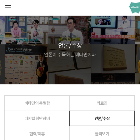
언론/수상
언론이 주목하는 비타민치과
비타민의 특별함
의료진
디지털 첨단장비
언론/수상
협력/제휴
둘러보기