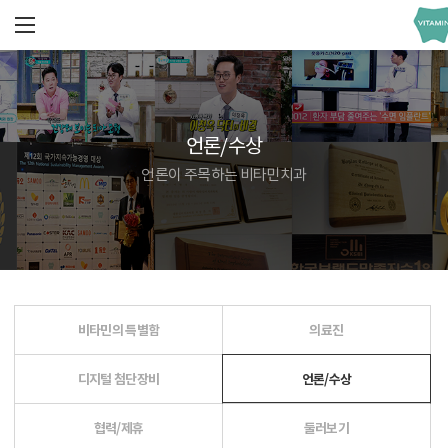
언론/수상
언론이 주목하는 비타민치과
비타민의 특별함
의료진
디지털 첨단장비
언론/수상
협력/제휴
둘러보기