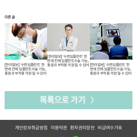
전신마취와는 달리 수면 유도약을 경구투여하고 웃음가스
(이산화질소)를 투입하면서 몸을 편안하게 만든 상태에서
치료를 진행한다. 환자는 치료가 끝난 다음 수면치료 했었던
다른 글
과정을 기억하지 못하며 이를 전문용어로 ‘선행적
기억상실’이라 이야기 한다.
무치악으로 전체임플란트 수술이 필요하거나 여러 치아의
복합치료가 필요한 경우, 치과 공포와 트라우마가 있는 경우,
고혈압이나 당뇨 등 심혈관계 질환이 있는 경우, 어린이나
고령의 노약자도 안정적인 수면치료가 가능하다.
[한라일보] ‘수면임플란트’ 한
치과수면치료는 안전함을 인정받아 유럽, 미국 등에서 오래
번에 전체 임플란트수술 가능,
[한라일보] ‘수면임플란트’ 한
[한라일보] ‘수면임플란트’ 한
통증과 부작용 걱정 덜 수 있어
전부터 사용하던 치과 치료 방법이다.
번에 전체 임플란트수술 가능,
번에 전체 임플란트수술 가능,
통증과 부작용 걱정 덜 수 있어
통증과 부작용 걱정 덜 수 있어
본문보기
개인정보취급방침
이용약관
환자권리장전
비급여수가표