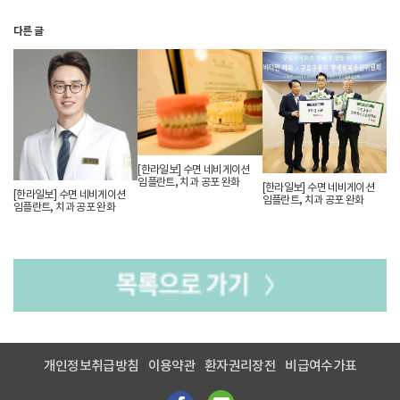
치과를 가는 것을 좋아하는 분은 드물다
.
통증이나 소음
,
무서운
기구 등으로 치과를 가기가 꺼려지는데
,
과수면마취 치료는
다른 글
공포와 불안이 심한 분들에게 도움이 될 수 있다
.
어릴 적 치과에
대한 트라우마가 있거나 구역질로 인해 치료가 어려웠던
환자분
,
고혈압과 당뇨 등 전신질환자
,
고령의 노약자
,
내원횟수를 줄이고 싶은 분들에게 좋은 대안이 될 수 있다
.
수면임플란트의 고려 대상으로 긴 치료가 힘든 경우에도
적절하며 장애가 있거나 치과에 대한 부정적 인식을 갖고 있는
환자도 적합하다
.
수면마취치료 전 주의사항으로 수술
6
시간
[한라일보] 수면 네비게이션
전엔 금연
,
금주해야 하며 규칙적으로 복용하는 약물이 있다면
임플란트, 치과 공포 완화
의료진과 상의 후 복용해야 한다
.
감기에 걸린 경우 수술 날짜를
[한라일보] 수면 네비게이션
[한라일보] 수면 네비게이션
임플란트, 치과 공포 완화
변경해야 하며 수면치료 끝난 후에도 잠이 덜 깬 느낌이 있을 수
임플란트, 치과 공포 완화
있어 보호자와 함께 내원하는 것이 좋다
.
자세히 보기
개인정보취급방침
이용약관
환자권리장전
비급여수가표