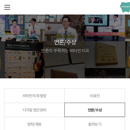
언론/수상
언론이 주목하는 비타민치과
비타민의 특별함
의료진
디지털 첨단장비
언론/수상
협력/제휴
둘러보기