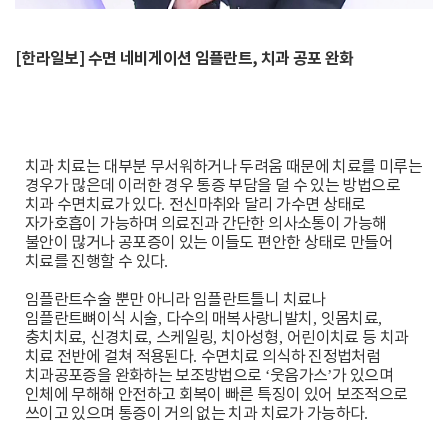
[한라일보] 수면 네비게이션 임플란트, 치과 공포 완화
치과 치료는 대부분 무서워하거나 두려움 때문에 치료를 미루는
경우가 많은데 이러한 경우 통증 부담을 덜 수 있는 방법으로
치과 수면치료가 있다
.
전신마취와 달리 가수면 상태로
자가호흡이 가능하며 의료진과 간단한 의사소통이 가능해
불안이 많거나 공포증이 있는 이들도 편안한 상태로 만들어
치료를 진행할 수 있다
.
임플란트수술 뿐만 아니라 임플란트틀니 치료나
임플란트뼈이식 시술
,
다수의 매복사랑니발치
,
잇몸치료
,
충치치료
,
신경치료
,
스케일링
,
치아성형
,
어린이치료 등 치과
치료 전반에 걸쳐 적용된다
.
수면치료 의식하 진정법처럼
치과공포증을 완화하는 보조방법으로
‘
웃음가스
’
가 있으며
인체에 무해해 안전하고 회복이 빠른 특징이 있어 보조적으로
쓰이고 있으며 통증이 거의 없는 치과 치료가 가능하다
.