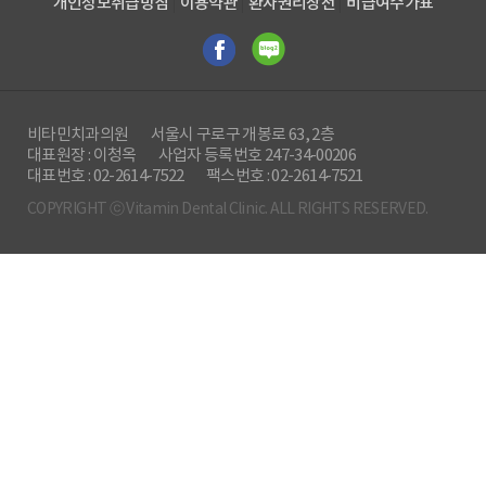
개인정보취급방침
이용약관
환자권리장전
비급여수가표
비타민치과의원
서울시 구로구 개봉로 63, 2층
대표원장 : 이청옥
사업자 등록번호 247-34-00206
대표번호 : 02-2614-7522
팩스번호 : 02-2614-7521
COPYRIGHT ⓒ Vitamin Dental Clinic. ALL RIGHTS RESERVED.