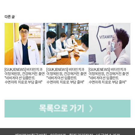
치과 치료는 대부분 무서워하거나 두려움 때문에 치료를 미루는 경우가
많은데 이러한 경우 부담을 덜 수 있는 방법으로 치과 수면치료가 있다.
다른 글
전신마취와 달리 가수면 상태로 의료진과 간단한 의사소통이 가능해
불안이 많거나 공포증이 있는 이들도 편안한 상태로 만들어 치료를
진행할 수 있으며 임플란트뿐만 아니라 임플란트틀니, 매복사랑니발치,
잇몸치료, 충치치료, 신경치료, 스케일링, 치아성형, 어린이치료 등
다양한 진료과목에 적용된다. 수면치료 의식하 진정요법처럼 치료 공포를
완화하는 보조방법으로 '웃음가스'가 있으며 인체에 무해해 통증이 거의
없는 치과 치료가 가능하다.
[GUKJENEWS] 비타민치과
[GUKJENEWS] 비타민치과
[GUKJENEWS] 비타민치과
이청옥원장, 건강매거진 출연
이청옥원장, 건강매거진 출연
이청옥원장, 건강매거진 출연
"네비게이션 임플란트
"네비게이션 임플란트
"네비게이션 임플란트
수면마취 치료로 부담 줄여"
수면마취 치료로 부담 줄여"
수면마취 치료로 부담 줄여"
자세히 보기