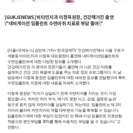
[GUKJENEWS] 비타민치과 이청옥원장, 건강매거진 출연
\"네비게이션 임플란트 수면마취 치료로 부담 줄여\"
(서울=국제뉴스) 김민재 기자= 한국경제TV '건강매거진'에서 서울 구로구
개봉동 비타민치과 이청옥 대표원장이 출연해 네비게이션임플란트와
수면임플란트에 대한 다양한 정보를 소개했다.
'건강매거진'은 각 분야의 전문가들이 출연해 더 나은 건강 미래를
설계하고 건강 고민 해결에 도움을 주는 의료 정보 프로그램이다. 이 날
방송에서 이청옥 원장은 임플란트에 대한 세세한 정보를 전달했으며 특히
수면임플란트 치료에 대한 내용을 자세히 소개했다.
이청옥 원장은 "치아가 상실되기 전에 자연치아를 지키는 것이 가장
중요합니다. 하지만 치아 우식, 예기치 못한 사고, 감염, 잘못된 습관
등으로 원치 않게 자연치아를 상실하기도 하는데요. 임플란트는 제 2의
치아라 불리며 자연치아의 역할 대부분의 기능을 회복할 수 있습니다.
임플란트가격에 대한 부담이 있었지만 만 65세 이상 임플란트 의료보험
적용으로 본인부담률 30%를 통해 비용적인 부담을 덜 수 있습니다."고
전했다.