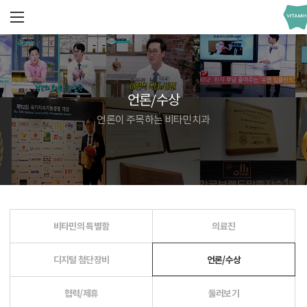
언론/수상
언론이 주목하는 비타민치과
비타민의 특별함
의료진
디지털 첨단장비
언론/수상
협력/제휴
둘러보기