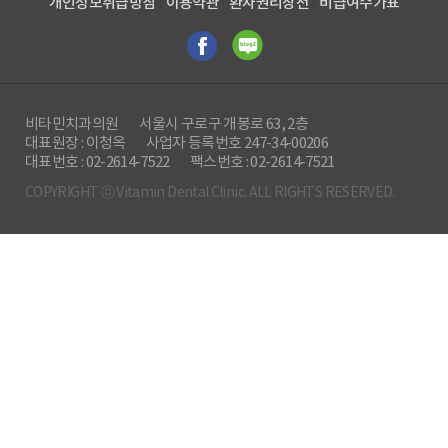
개인정보취급방침
이용약관
환자권리장전
비급여수가표
완벽하게 재현할 수 없으며 임플란트와 주위 뼈의
높이가 옆 자연치아와 달라 어쩔 수 없이 음식물이 많이
끼게 되는 현상이 나타날 수도 있다.
임플란트 시술 전 신중해야 할 필요가 있고 비교적 낮은
연령대에서는 가급적 자연치아를 오래 사용하는 것을
비타민치과의원
서울시 구로구 개봉로 63, 2층
권장해드리고 있다. 하지만 치아를 유지할 수 없을
대표원장 : 이청옥
사업자 등록번호 247-34-00206
정도로 구강질환이 진행되었을 경우 무조건 자연치아를
대표번호 : 02-2614-7522
팩스번호 : 02-2614-7521
유지하는 것 역시 치아에 좋지 않으므로 임플란트수술
COPYRIGHT ⓒ Vitamin Dental Clinic. ALL RIGHTS RESERVED.
경험이 풍부한 의료진에게 정확한 진료를 받는 것이
우선이다.
3D CT와 첨단 장비로 정밀 진단 후 자연치아가 이미
상실되었거나 회복이 어렵다면 적절한 시기에 발치를
고려하고, 임플란트를 받는 것이 최선일 수 있다. 최대한
자연치아를 보존한 뒤 어려운 경우 임플란트치료가
훌륭한 대안이 될 수 있다.
기사 본문 보기