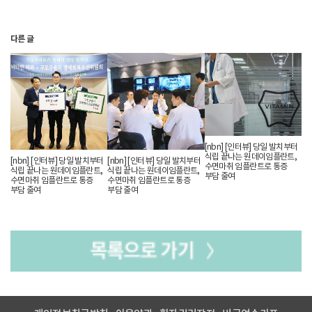
제대로 이루어진다면 반영구적으로도 사용이 가능하며
바로 일상생활이 가능하다. 임플란트는 자연치아를
대신하여 인공치아를 식립하는 시술로 일반 틀니보다
다른 글
튼튼하고 유지력이 좋으며 관리에 따라 자연치아의
8~90% 정도의 치아 기능을 회복할 수 있는 장점이
있다.
임플란트시술은 발치부터 임시보철물까지 약
3~6개월정도의 기간이 걸리지만 원데이임플란트는
당일 발치, 임플란트 식립, 임시치아 제작까지 하루에
[nbn] [인터뷰] 당일 발치부터
완성된다. 당일임플란트와 수면마취치료 대해 더 자세히
식립 끝나는 원데이임플란트,
[nbn] [인터뷰] 당일 발치부터
[nbn] [인터뷰] 당일 발치부터
수면마취 임플란트로 통증
알아보고자 광명에 위치한 비타민치과 이청옥
식립 끝나는 원데이임플란트,
식립 끝나는 원데이임플란트,
부담 줄여
수면마취 임플란트로 통증
수면마취 임플란트로 통증
대표원장에게 인터뷰를 요청했다.
부담 줄여
부담 줄여
△ 임플란트 시술 치료시기는?
좋은 재료를 사용하여 성공적으로 임플란트수술을
받는다 하더라도 건강한 자연치아를 대체할 수는 없다.
자연치아가 가진 고유의 감각과 주변조직의 조화로움을