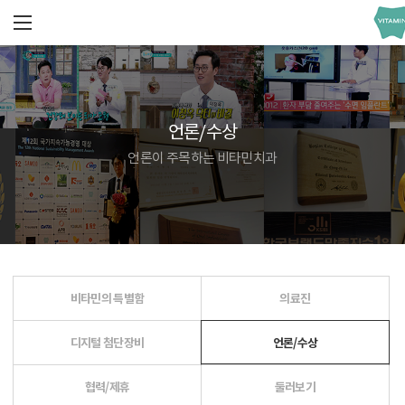
언론/수상
언론이 주목하는 비타민치과
비타민의 특별함
의료진
디지털 첨단장비
언론/수상
협력/제휴
둘러보기